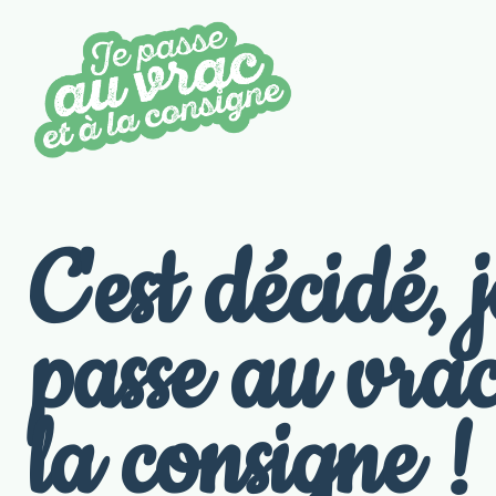
C'est décidé, j
passe au vrac
la consigne !