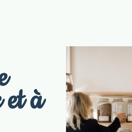
e
 et à