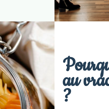
Pourqu
au vrac
?