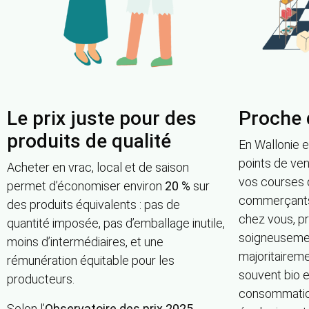
Le prix juste pour des
Proche 
produits de qualité
En Wallonie e
points de ve
Acheter en vrac, local et de saison
vos courses d
permet d’économiser environ
20 %
sur
commerçants
des produits équivalents : pas de
chez vous, p
quantité imposée, pas d’emballage inutile,
soigneusemen
moins d’intermédiaires, et une
majoritaireme
rémunération équitable pour les
souvent bio 
producteurs.
consommation
Selon l’
Observatoire des prix 2025