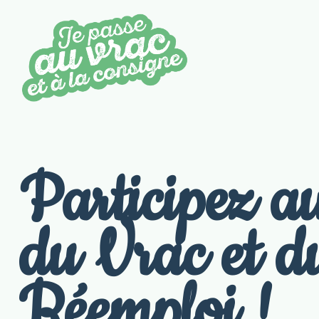
Participez a
du Vrac et d
Réemploi !