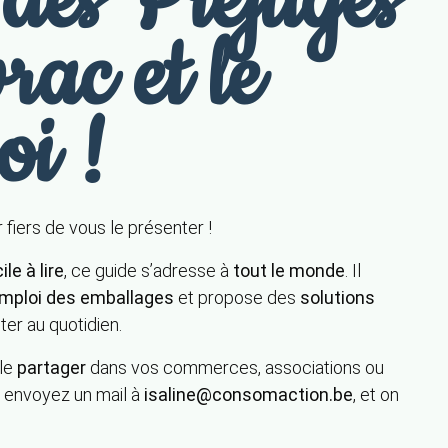
des Préjugés
vrac et le
oi !
r fiers de vous le présenter !
ile à lire
, ce guide s’adresse à
tout le monde
. Il
éemploi des emballages
et propose des
solutions
er au quotidien.
le
partager
dans vos commerces, associations ou
: envoyez un mail à
isaline@consomaction.be
, et on