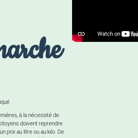
marche
iqué.
emières, à la nécessité de
 citoyens doivent reprendre
 prix au litre ou au kilo. De