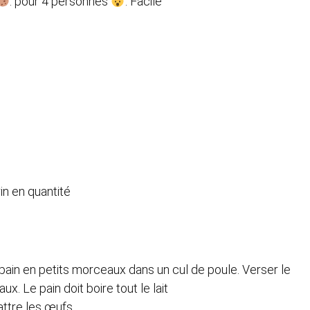
: pour 4 personnes
: Facile
n en quantité
 pain en petits morceaux dans un cul de poule. Verser le
ux. Le pain doit boire tout le lait
attre les œufs