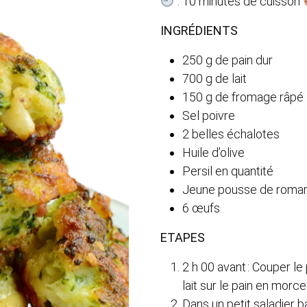
: 10 minutes de cuisson
INGRÉDIENTS
250 g de pain dur
700 g de lait
150 g de fromage râpé
Sel poivre
2 belles échalotes
Huile d’olive
Persil en quantité
Jeune pousse de romari
6 œufs
ETAPES
2 h 00 avant : Couper le
lait sur le pain en morcea
Dans un petit saladier b