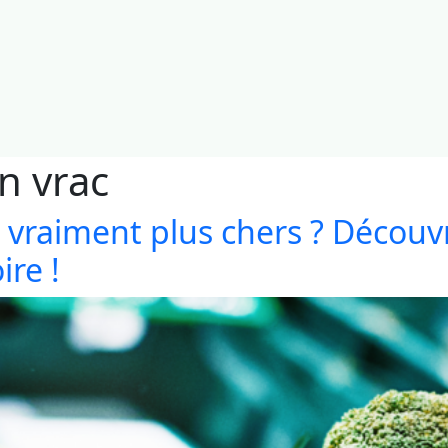
n vrac
ls vraiment plus chers ? Découv
ire !