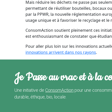
Mais réduire les déchets ne passe pas seule
permettant de réutiliser bouteilles, bocaux o
par la PPWR, la nouvelle réglementation europ
usage unique et à favoriser le recyclage et le 
ConsomAction soutient pleinement ces initiati
est enthousiasmant de constater que étudiants
Pour aller plus loin sur les innovations actuelle
innovations arrivent dans nos rayons
.
Je Passe au vrac et à la c
Une initiative de
ConsomAction
pour une consomma
durable, éthique, bio, locale.