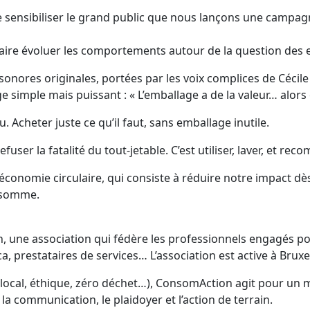
de sensibiliser le grand public que nous lançons une campag
ut faire évoluer les comportements autour de la question des
sonores originales, portées par les voix complices de Céci
 simple mais puissant : « L’emballage a de la valeur… alors on
. Acheter juste ce qu’il faut, sans emballage inutile.
fuser la fatalité du tout-jetable. C’est utiliser, laver, et r
’économie circulaire, qui consiste à réduire notre impact dè
onsomme.
 une association qui fédère les professionnels engagés p
 prestataires de services… L’association est active à Bruxel
local, éthique, zéro déchet…), ConsomAction agit pour un 
a communication, le plaidoyer et l’action de terrain.