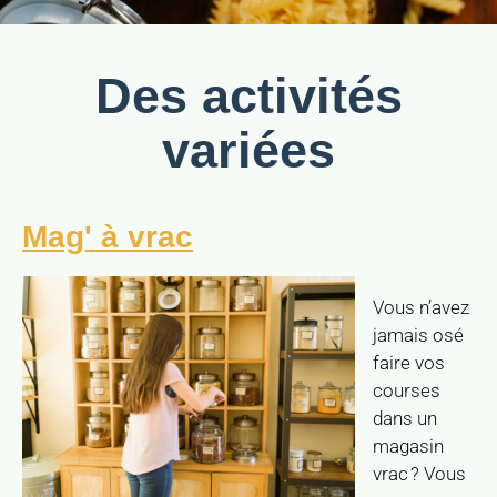
Des activités
variées
Mag' à vrac
Vous n’avez
jamais osé
faire vos
courses
dans un
magasin
vrac ? Vous